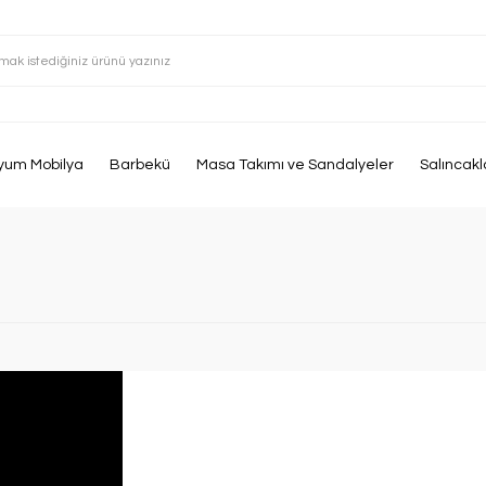
yum Mobilya
Barbekü
Masa Takımı ve Sandalyeler
Salıncakl