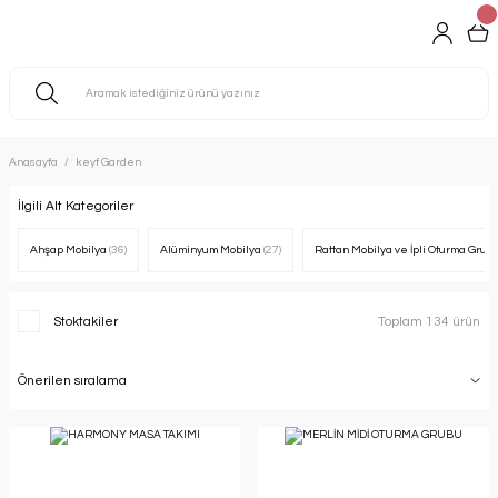
Anasayfa
keyf Garden
İlgili Alt Kategoriler
Ahşap Mobilya
(36)
Alüminyum Mobilya
(27)
Rattan Mobilya ve İpli Oturma Grub
Stoktakiler
Toplam 134 ürün