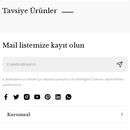
Tavsiye Ürünler
Mail listemize kayıt olun
E-postalarımızı almak için kaydoluyorsunuz ve dilediğiniz zaman abonelikten
YENİ ÜRÜN
çıkabilirsiniz.
Gondol Hamak Ahşap Bahçe Mobilyası
keyf Garden
Kurumsal
29.900,00 TL