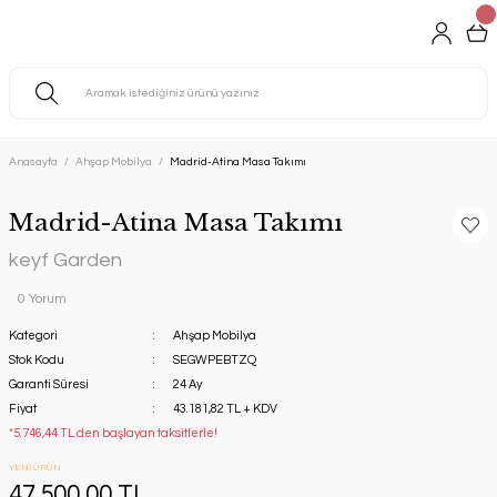
Anasayfa
Ahşap Mobilya
Madrid-Atina Masa Takımı
Madrid-Atina Masa Takımı
keyf Garden
0 Yorum
Kategori
Ahşap Mobilya
Stok Kodu
SEGWPEBTZQ
Garanti Süresi
24 Ay
Fiyat
43.181,82 TL + KDV
*5.746,44 TL den başlayan taksitlerle!
YENİ ÜRÜN
47.500,00 TL