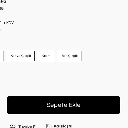
ilya
69
TL + KDV
le!
Kahve Çizgili
Krem
Sarı Çizgili
Sepete Ekle
Karşılaştır
Tavsiye Et