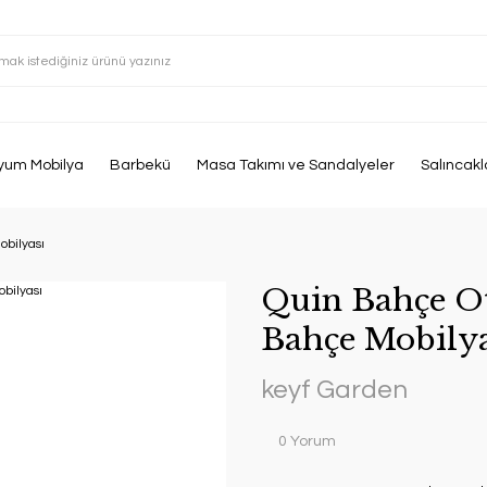
yum Mobilya
Barbekü
Masa Takımı ve Sandalyeler
Salıncakl
bilyası
Quin Bahçe O
Bahçe Mobilya
keyf Garden
0 Yorum