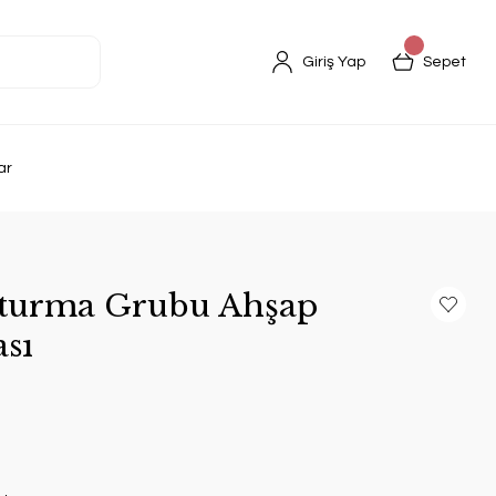
Giriş Yap
Sepet
ar
turma Grubu Ahşap
sı