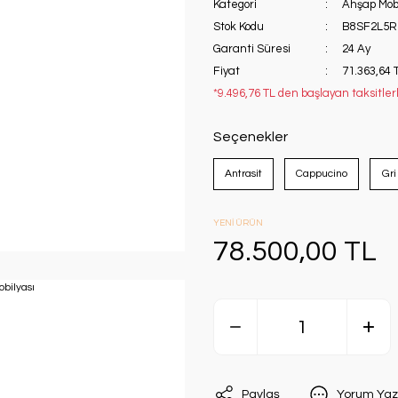
Kategori
Ahşap Mob
Stok Kodu
B8SF2L5R
Garanti Süresi
24 Ay
Fiyat
71.363,64 
*9.496,76 TL den başlayan taksitler
Seçenekler
Antrasit
Cappucino
Gri
YENİ ÜRÜN
78.500,00 TL
Paylaş
Yorum Yaz