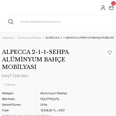
Anasayfa
Alüminyum Mobilya
ALPECCA 2-1-1-SEHPA ALÜMİNYUM BAHÇE MOBİLYASI
ALPECCA 2-1-1-SEHPA
ALÜMİNYUM BAHÇE
MOBİLYASI
keyf Garden
0 Yorum
Kategori
Alüminyum Mobilya
Stok Kodu
PQL4TMQLPQ
Garanti Süresi
24 Ay
Fiyat
72.636,36 TL + KDV