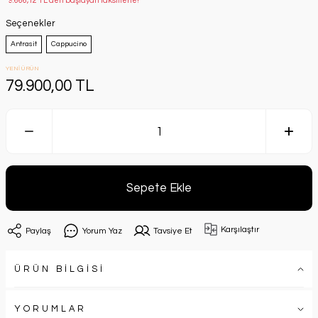
*9.666,12 TL den başlayan taksitlerle!
Seçenekler
Antrasit
Cappucino
YENİ ÜRÜN
79.900,00 TL
Sepete Ekle
Karşılaştır
Paylaş
Yorum Yaz
Tavsiye Et
ÜRÜN BİLGİSİ
YORUMLAR