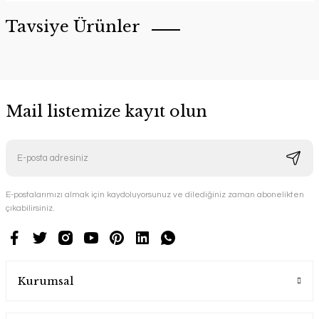
Tavsiye Ürünler
Mail listemize kayıt olun
E-postalarımızı almak için kaydoluyorsunuz ve dilediğiniz zaman abonelikten
YENİ ÜRÜN
çıkabilirsiniz.
Gondol Hamak Ahşap Bahçe Mobilyası
keyf Garden
Kurumsal
29.900,00 TL