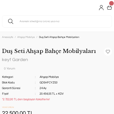
Anasayfa
Ahşap Mobilya
Duş Seti Ahşap Bahçe Mobilyaları
Duş Seti Ahşap Bahçe Mobilyaları
keyf Garden
0 Yorum
Kategori
Ahşap Mobilya
Stok Kodu
GD5HFCYZS3
Garanti Süresi
24 Ay
Fiyat
20.454,55 TL + KDV
*2.722,00 TL den başlayan taksitlerle!
YENİ ÜRÜN
22.500,00 TL