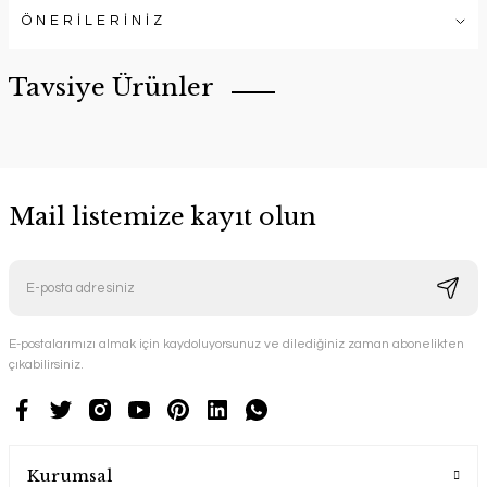
ÖNERİLERİNİZ
Tavsiye Ürünler
Mail listemize kayıt olun
E-postalarımızı almak için kaydoluyorsunuz ve dilediğiniz zaman abonelikten
çıkabilirsiniz.
YENİ ÜRÜN
Quin Bahçe Oturma Grubu Ahşap Bahçe Mobilyası
keyf Garden
Kurumsal