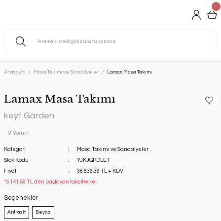
Anasayfa
Masa Takımı ve Sandalyeler
Lamax Masa Takımı
Lamax Masa Takımı
keyf Garden
0 Yorum
Kategori
Masa Takımı ve Sandalyeler
Stok Kodu
YJKJGPDLET
Fiyat
38.636,36 TL + KDV
*5.141,56 TL den başlayan taksitlerle!
Seçenekler
Antrasit
Beyaz