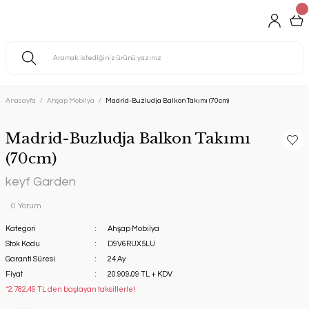
Anasayfa
Ahşap Mobilya
Madrid-Buzludja Balkon Takımı (70cm)
Madrid-Buzludja Balkon Takımı
(70cm)
keyf Garden
0 Yorum
Kategori
Ahşap Mobilya
Stok Kodu
D9V6RUX5LU
Garanti Süresi
24 Ay
Fiyat
20.909,09 TL + KDV
*2.782,49 TL den başlayan taksitlerle!