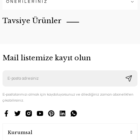
ÖNERİLERİNİZ
Tavsiye Ürünler
Mail listemize kayıt olun
E-postalarımızı almak için kaydoluyorsunuz ve dilediğiniz zaman abonelikten
çıkabilirsiniz.
YENİ ÜRÜN
Quin Bahçe Oturma Grubu Ahşap Bahçe Mobilyası
keyf Garden
Kurumsal