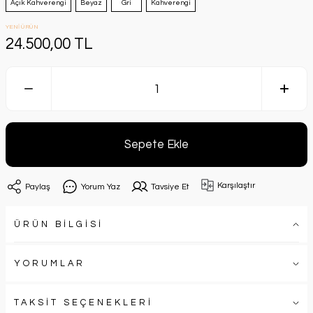
Açık Kahverengi
Beyaz
Gri
Kahverengi
YENİ ÜRÜN
24.500,00 TL
Sepete Ekle
Karşılaştır
Paylaş
Yorum Yaz
Tavsiye Et
ÜRÜN BİLGİSİ
YORUMLAR
TAKSİT SEÇENEKLERİ