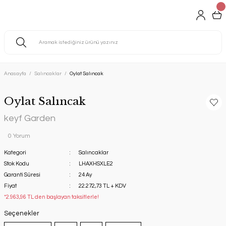
Anasayfa
Salıncaklar
Oylat Salıncak
Oylat Salıncak
keyf Garden
0 Yorum
Kategori
Salıncaklar
Stok Kodu
LHAXHSXLE2
Garanti Süresi
24 Ay
Fiyat
22.272,73 TL + KDV
*2.963,96 TL den başlayan taksitlerle!
Seçenekler