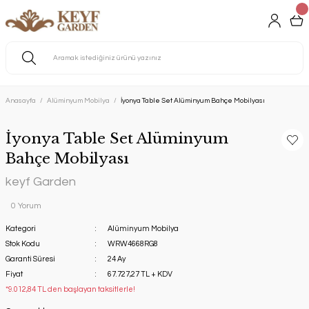
Anasayfa
Alüminyum Mobilya
İyonya Table Set Alüminyum Bahçe Mobilyası
İyonya Table Set Alüminyum
Bahçe Mobilyası
keyf Garden
0 Yorum
Kategori
Alüminyum Mobilya
Stok Kodu
WRW4668RG8
Garanti Süresi
24 Ay
Fiyat
67.727,27 TL + KDV
*9.012,84 TL den başlayan taksitlerle!