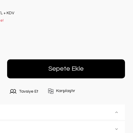
TL + KDV
le!
Sepete Ekle
Karşılaştır
Tavsiye Et