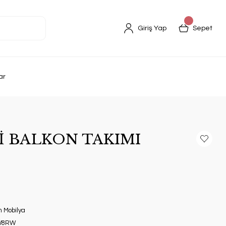
Giriş Yap
Sepet
ar
İ BALKON TAKIMI
 Mobilya
W8RW