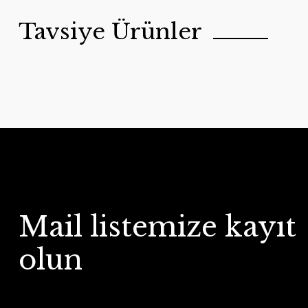
Tavsiye Ürünler
Mail listemize kayıt
olun
İNDİRİMLİ
YENİ ÜRÜN
A2000 Alüminyum Bahçe Salıncağı
keyf Garden