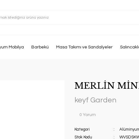
yum Mobilya
Barbekü
Masa Takımı ve Sandalyeler
Salıncakl
MERLİN MİN
keyf Garden
0 Yorum
Kategori
Alüminyum
Stok Kodu
WVSDSK