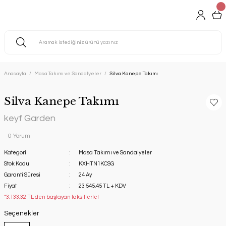
Anasayfa
Masa Takımı ve Sandalyeler
Silva Kanepe Takımı
Silva Kanepe Takımı
keyf Garden
0 Yorum
Kategori
Masa Takımı ve Sandalyeler
Stok Kodu
KXHTN1KCSG
Garanti Süresi
24 Ay
Fiyat
23.545,45 TL + KDV
*3.133,32 TL den başlayan taksitlerle!
Seçenekler