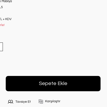
 Mobilya
L5
TL + KDV
rle!
Sepete Ekle
Karşılaştır
Tavsiye Et