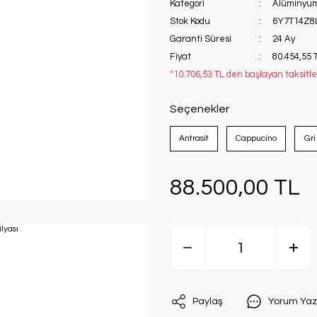
Kategori
Alüminyum
Stok Kodu
6Y7T14Z8
Garanti Süresi
24 Ay
Fiyat
80.454,55 
*10.706,53 TL den başlayan taksitle
Seçenekler
Antrasit
Cappucino
Gri
88.500,00 TL
Paylaş
Yorum Yaz