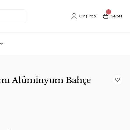
Giriş Yap
Sepet
ar
ımı Alüminyum Bahçe