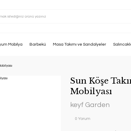
yum Mobilya
Barbekü
Masa Takımı ve Sandalyeler
Salıncakl
bilyası
Sun Köşe Tak
Mobilyası
keyf Garden
0 Yorum