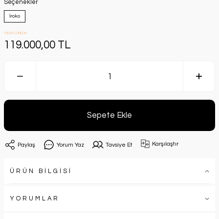
Seçenekler
İroko
YENİ ÜRÜN
119.000,00 TL
Sepete Ekle
Karşılaştır
Paylaş
Yorum Yaz
Tavsiye Et
ÜRÜN BİLGİSİ
YORUMLAR