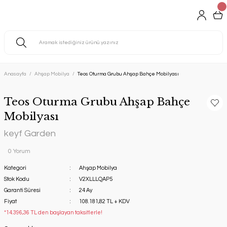
Anasayfa
Ahşap Mobilya
Teos Oturma Grubu Ahşap Bahçe Mobilyası
Teos Oturma Grubu Ahşap Bahçe
Mobilyası
keyf Garden
0 Yorum
Kategori
Ahşap Mobilya
Stok Kodu
V2XLLLQAP5
Garanti Süresi
24 Ay
Fiyat
108.181,82 TL + KDV
*14.396,36 TL den başlayan taksitlerle!