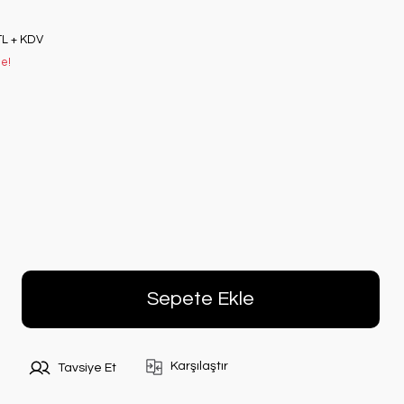
TL + KDV
le!
Sepete Ekle
Karşılaştır
Tavsiye Et