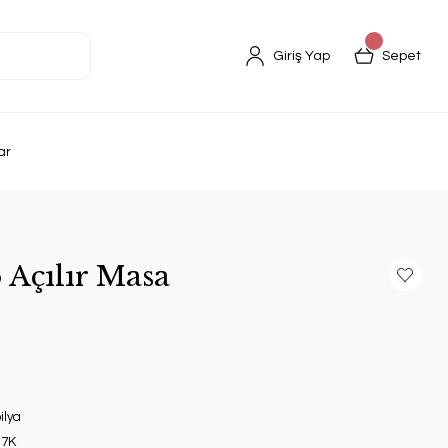
Giriş Yap
Sepet
ar
 Açılır Masa
ilya
7K