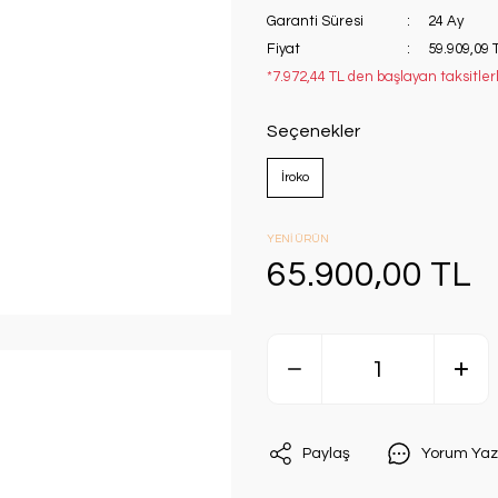
Garanti Süresi
24 Ay
Fiyat
59.909,09 
*7.972,44 TL den başlayan taksitler
Seçenekler
İroko
YENİ ÜRÜN
65.900,00 TL
Paylaş
Yorum Yaz