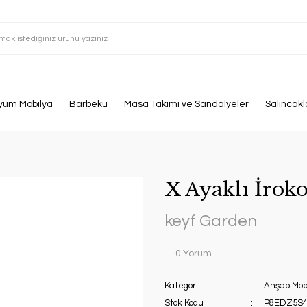
yum Mobilya
Barbekü
Masa Takımı ve Sandalyeler
Salıncakl
X Ayaklı İroko
keyf Garden
0 Yorum
Kategori
Ahşap Mob
Stok Kodu
P8EDZ5S4