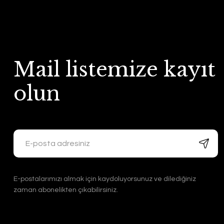
Mail listemize kayıt
olun
E-postalarımızı almak için kaydoluyorsunuz ve dilediğiniz
zaman abonelikten çıkabilirsiniz.