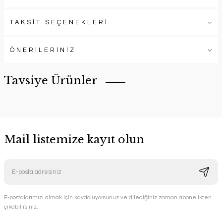
TAKSİT SEÇENEKLERİ
ÖNERİLERİNİZ
Tavsiye Ürünler
Mail listemize kayıt olun
E-postalarımızı almak için kaydoluyorsunuz ve dilediğiniz zaman abonelikten
YENİ ÜRÜN
çıkabilirsiniz.
Gondol Hamak Ahşap Bahçe Mobilyası