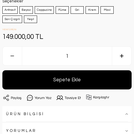
Seçenekler
Antrasit
Beyaz
Cappucino
Füme
Gri
Krem
Mavi
Sarı Çizgili
Yeşil
YENİ ÜRÜN
149.000,00 TL
Sepete Ekle
Karşılaştır
Paylaş
Yorum Yaz
Tavsiye Et
ÜRÜN BİLGİSİ
YORUMLAR