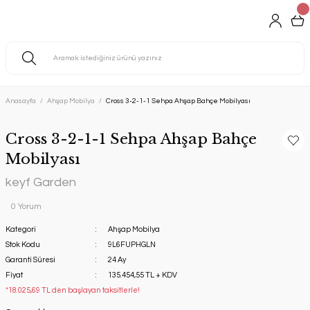
Anasayfa
Ahşap Mobilya
Cross 3-2-1-1 Sehpa Ahşap Bahçe Mobilyası
Cross 3-2-1-1 Sehpa Ahşap Bahçe
Mobilyası
keyf Garden
0 Yorum
Kategori
Ahşap Mobilya
Stok Kodu
9L6FUPHGLN
Garanti Süresi
24 Ay
Fiyat
135.454,55 TL + KDV
*18.025,69 TL den başlayan taksitlerle!