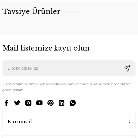
Tavsiye Ürünler
Mail listemize kayıt olun
E-postalarımızı almak için kaydoluyorsunuz ve dilediğiniz zaman abonelikten
YENİ ÜRÜN
çıkabilirsiniz.
Gondol Hamak Ahşap Bahçe Mobilyası
keyf Garden
Kurumsal
29.900,00 TL