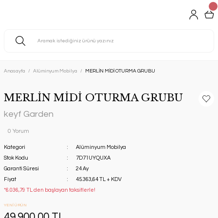
Anasayfa
Alüminyum Mobilya
MERLİN MİDİ OTURMA GRUBU
MERLİN MİDİ OTURMA GRUBU
keyf Garden
0 Yorum
Kategori
Alüminyum Mobilya
Stok Kodu
7D71UYQUXA
Garanti Süresi
24 Ay
Fiyat
45.363,64 TL + KDV
*6.036,79 TL den başlayan taksitlerle!
YENİ ÜRÜN
49.900,00 TL