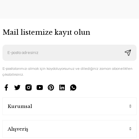
Mail listemize kayıt olun
E-postalarımızı almak için kaydoluyorsunuz ve dilediğiniz zaman abonelikten
YENİ ÜRÜN
çıkabilirsiniz.
Gondol Hamak Ahşap Bahçe Mobilyası
keyf Garden
Kurumsal
29.900,00 TL
Alışveriş