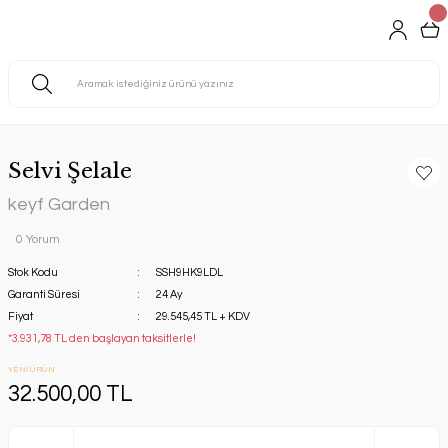
Selvi Şelale
keyf Garden
0 Yorum
Stok Kodu
SSH9HK9LDL
Garanti Süresi
24 Ay
Fiyat
29.545,45 TL + KDV
*3.931,78 TL den başlayan taksitlerle!
YENİ ÜRÜN
32.500,00 TL