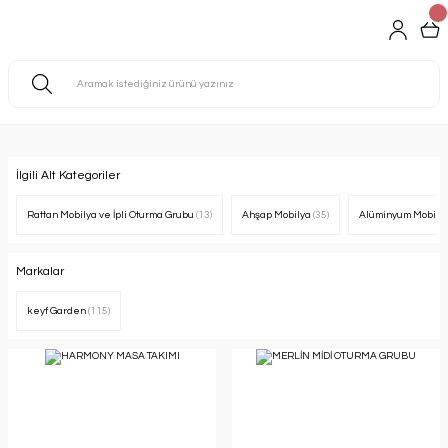
İlgili Alt Kategoriler
Rattan Mobilya ve İpli Oturma Grubu
(13)
Ahşap Mobilya
(35)
Alüminyum Mobily
Markalar
keyf Garden
(115)