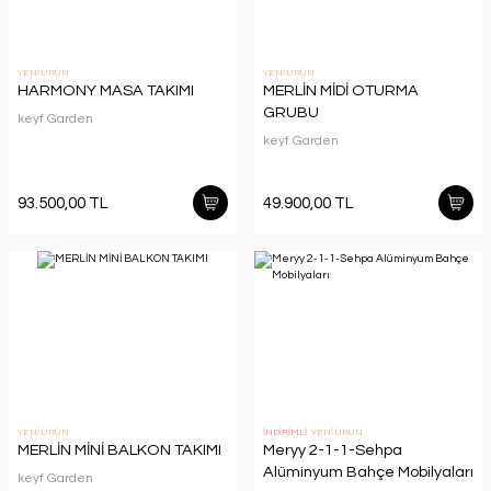
YENİ ÜRÜN
YENİ ÜRÜN
HARMONY MASA TAKIMI
MERLİN MİDİ OTURMA
GRUBU
keyf Garden
keyf Garden
93.500,00 TL
49.900,00 TL
YENİ ÜRÜN
İNDİRİMLİ
YENİ ÜRÜN
MERLİN MİNİ BALKON TAKIMI
Meryy 2-1-1-Sehpa
Alüminyum Bahçe Mobilyaları
keyf Garden