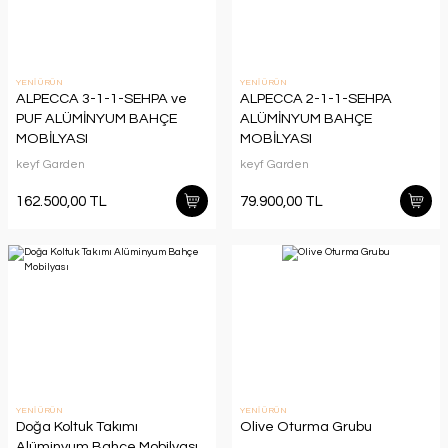
YENİ ÜRÜN
YENİ ÜRÜN
ALPECCA 3-1-1-SEHPA ve
ALPECCA 2-1-1-SEHPA
PUF ALÜMİNYUM BAHÇE
ALÜMİNYUM BAHÇE
MOBİLYASI
MOBİLYASI
keyf Garden
keyf Garden
162.500,00 TL
79.900,00 TL
YENİ ÜRÜN
YENİ ÜRÜN
Doğa Koltuk Takımı
Olive Oturma Grubu
Alüminyum Bahçe Mobilyası