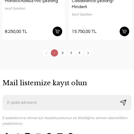
Monaco Kolsuz Pvc Şezlong
Casablanca Şezlong-
Minderli
keyf Garden
keyf Garden
8.250,00 TL
15.750,00 TL
1
2
3
4
Mail listemize kayıt olun
E-postalarımızı almak için kaydoluyorsunuz ve dilediğiniz zaman abonelikten
çıkabilirsiniz.